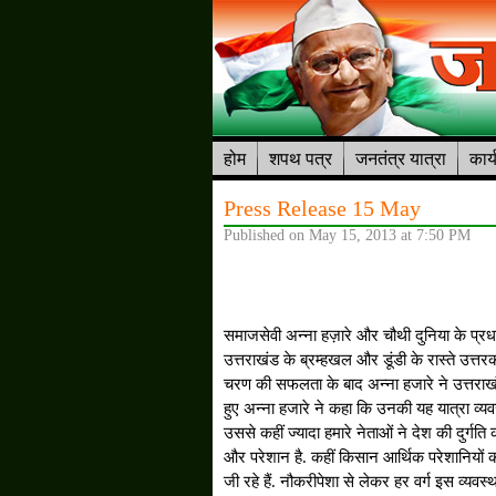
होम
शपथ पत्र
जनतंत्र यात्रा
कार्
Press Release 15 May
Published on May 15, 2013 at 7:50 PM
समाजसेवी अन्ना हज़ारे और चौथी दुनिया के प्र
उत्तराखंड के ब्रम्हखल और डूंडी के रास्ते उत्त
चरण की सफलता के बाद अन्ना हजारे ने उत्तराखं
हुए अन्ना हजारे ने कहा कि उनकी यह यात्रा व्यवस्
उससे कहीं ज्यादा हमारे नेताओं ने देश की दुर्
और परेशान है. कहीं किसान आर्थिक परेशानियों क
जी रहे हैं. नौकरीपेशा से लेकर हर वर्ग इस व्यवस्था