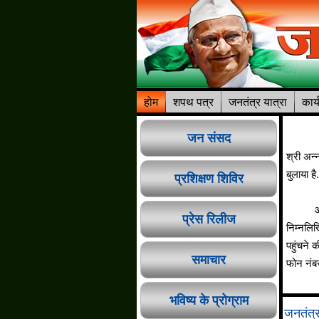
होम
शपथ पत्र
जनतंत्र यात्रा
कार्
जन संसद
श्री अन्
बुलाया ह
प्रशिक्षण शिविर
आप में स
प्रेस रिलीज
निम्नलि
पहुंचने 
समाचार
फोन नं
भविष्य के प्रोग्राम
जनतंत्र