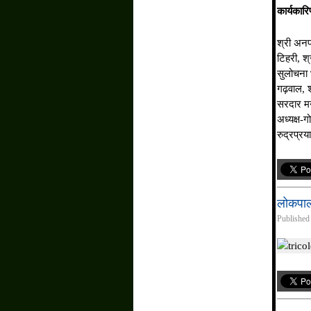
कार्यकार
श्री अनप
टिहरी, श्
सुलोचना भ
गढ़वाल, श
सरदार मन
अध्यक्ष-ग
रुद्रप्रय
लोकपाल
Published