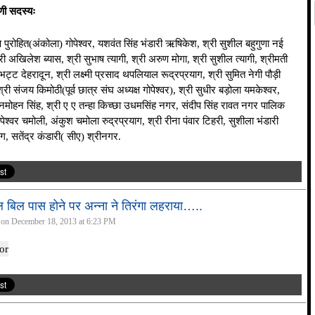
िणी सदस्यः
 पुरोहित(अंकोला) गोपेश्वर, यशवंत सिंह भंडारी ऋषिकेश, श्री सुशील बहुगुणा नई
री अखिलेश ब्यास, श्री सुभाष त्यागी, श्री अरुण मोगा, श्री सुशील त्यागी, श्रीमती
ट्ट देहरादून, श्री लक्ष्मी प्रसाद थपलियाल रूद्रप्रयाग, श्री सुमित नेगी पौड़ी
्री संजय किमोठी(पूर्व छात्र संघ अध्यक्ष गोपेश्वर), श्री सुधीर बड़ोला यमकेश्वर,
मोहन सिंह, श्री ए ए तन्हा किच्छा उधमसिंह नगर, संदीप सिंह रावत नगर पालिक
ोपेश्वर चमोली, अंकुश चमोला रुद्रप्रयाग, श्री रीना पंवार टिहरी, सुशीला भंडारी
ाग, सतेंद्र कंडारी( सीए) श्रीनगर.
 बिल पास होने पर अन्ना ने तिरंगा लहराया…..
 on December 18, 2013 at 6:23 PM