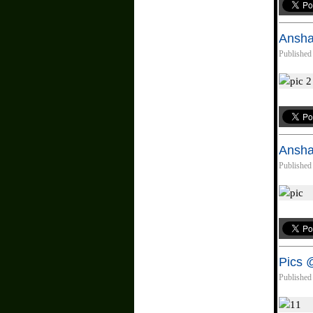
Ansha
Published
Ansha
Published
Pics 
Published