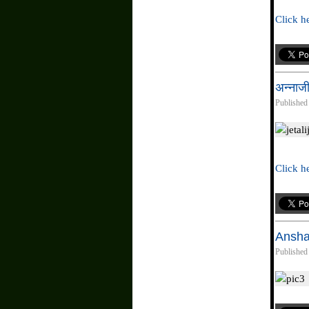
Click he
अन्नाजी
Published
Click he
Ansha
Published