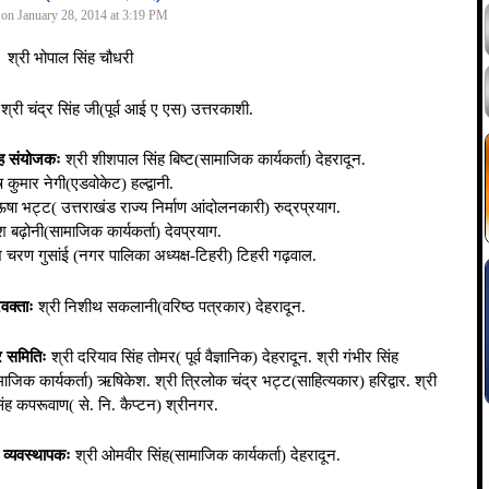
 on January 28, 2014 at 3:19 PM
श्री भोपाल सिंह चौधरी
्री चंद्र सिंह जी(पूर्व आई ए एस) उत्तरकाशी.
सह संयोजकः
श्री शीशपाल सिंह बिष्ट(सामाजिक कार्यकर्ता) देहरादून.
ष कुमार नेगी(एडवोकेट) हल्द्वानी.
ऊषा भट्ट( उत्तराखंड राज्य निर्माण आंदोलनकारी) रुद्रप्रयाग.
श बढ़ोनी(सामाजिक कार्यकर्ता) देवप्रयाग.
श चरण गुसांई (नगर पालिका अध्यक्ष-टिहरी) टिहरी गढ़वाल.
रवक्ताः
श्री निशीथ सकलानी(वरिष्ठ पत्रकार) देहरादून.
 समितिः
श्री दरियाव सिंह तोमर( पूर्व वैज्ञानिक) देहरादून. श्री गंभीर सिंह
माजिक कार्यकर्ता) ऋषिकेश. श्री त्रिलोक चंद्र भट्ट(साहित्यकार) हरिद्वार. श्री
सिंह कपरूवाण( से. नि. कैप्टन) श्रीनगर.
 व्यवस्थापकः
श्री ओमवीर सिंह(सामाजिक कार्यकर्ता) देहरादून.