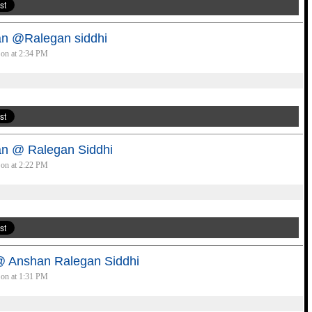
n @Ralegan siddhi
 on at 2:34 PM
n @ Ralegan Siddhi
 on at 2:22 PM
@ Anshan Ralegan Siddhi
 on at 1:31 PM